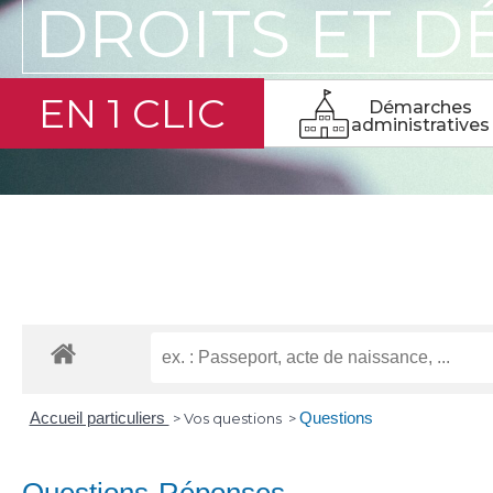
DROITS ET 
EN 1 CLIC
Démarches
administratives
VOUS ÊTES ICI ►
ACCUEIL
►
VOTRE MAIRIE
►
DROITS ET 
Accueil particuliers
Questions
>
Vos questions
>
Questions-Réponses